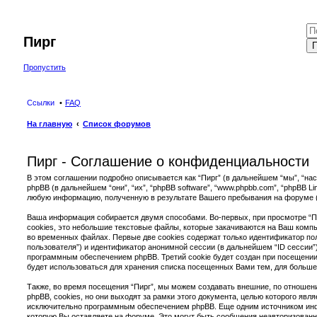
Пирг
П
Пропустить
Ссылки
FAQ
На главную
Список форумов
Пирг - Соглашение о конфиденциальности
В этом соглашении подробно описывается как “Пирг” (в дальнейшем “мы”, “нас”, “н
phpBB (в дальнейшем “они”, “их”, “phpBB software”, “www.phpbb.com”, “phpBB Li
любую информацию, полученную в результате Вашего пребывания на форуме 
Ваша информация собирается двумя способами. Во-первых, при просмотре “П
cookies, это небольшие текстовые файлы, которые закачиваются на Ваш комп
во временных файлах. Первые две cookies содержат только идентификатор по
пользователя”) и идентификатор анонимной сессии (в дальнейшем “ID сессии
программным обеспечением phpBB. Третий cookie будет создан при посещении 
будет использоваться для хранения списка посещенных Вами тем, для больше
Также, во время посещения “Пирг”, мы можем создавать внешние, по отноше
phpBB, cookies, но они выходят за рамки этого документа, целью которого явл
исключительно программным обеспечением phpBB. Еще одним источником ин
которую Вы оставляете на форуме. Это могут быть сообщения неавторизован