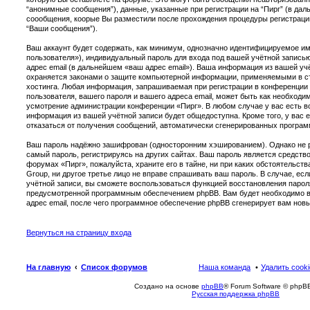
“анонимные сообщения”), данные, указанные при регистрации на “Пирг” (в дал
соообщения, коорые Вы разместили после прохождения процедуры регистраци
“Ваши сообщения”).
Ваш аккаунт будет содержать, как минимум, однозначно идентифицируемое и
пользователя»), индивидуальный пароль для входа под вашей учётной запись
адрес email (в дальнейшем «ваш адрес email»). Ваша информация из вашей уч
охраняется законами о защите компьютерной информации, применяемыми в с
хостинга. Любая информация, запрашиваемая при регистрации в конференции 
пользователя, вашего пароля и вашего адреса email, может быть как необходимо
усмотрение администрации конференции «Пирг». В любом случае у вас есть в
информация из вашей учётной записи будет общедоступна. Кроме того, у вас 
отказаться от получения сообщений, автоматически сгенерированных програ
Ваш пароль надёжно зашифрован (односторонним хэшированием). Однако не р
самый пароль, регистрируясь на других сайтах. Ваш пароль является средств
форумах «Пирг», пожалуйста, храните его в тайне, ни при каких обстоятельств
Group, ни другое третье лицо не вправе спрашивать ваш пароль. В случае, ес
учётной записи, вы сможете воспользоваться функцией восстановления парол
предусмотренной программным обеспечением phpBB. Вам будет необходимо в
адрес email, после чего программное обеспечение phpBB сгенерирует вам нов
Вернуться на страницу входа
На главную
Список форумов
Наша команда
Удалить cook
Создано на основе
phpBB
® Forum Software © phpBB
Русская поддержка phpBB