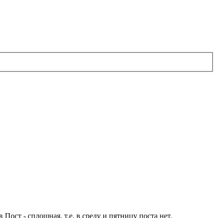
ост - сплошная, т.е. в среду и пятницу поста нет.