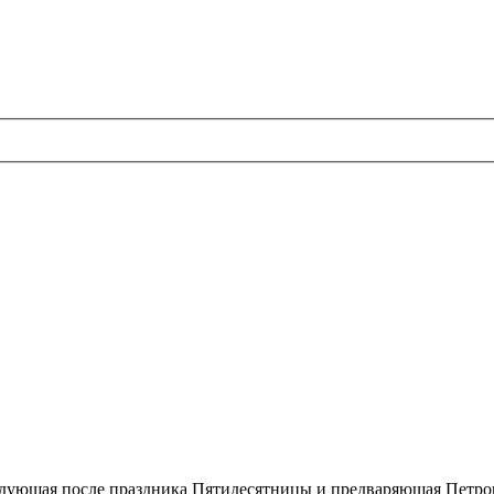
едующая после праздника Пятидесятницы и предваряющая Петров П