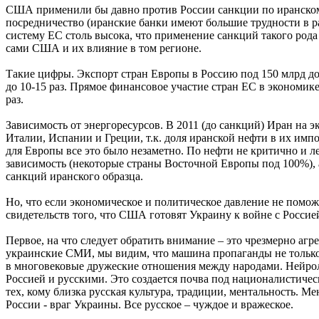
США применили бы давно против России санкции по иранскому
посредничество (иранские банки имеют большие трудности в р
систему ЕС столь высока, что применение санкций такого рода
сами США и их влияние в том регионе.
Такие цифры. Экспорт стран Европы в Россию под 150 млрд долл
до 10-15 раз. Прямое финансовое участие стран ЕС в экономике
раз.
Зависимость от энергоресурсов. В 2011 (до санкций) Иран на 
Италии, Испании и Греции, т.к. доля иранской нефти в их имп
для Европы все это было незаметно. По нефти не критично и ле
зависимость (некоторые страны Восточной Европы под 100%), 
санкций иранского образца.
Но, что если экономическое и политическое давление не помож
свидетельств того, что США готовят Украину к войне с Россие
Первое, на что следует обратить внимание – это чрезмерно а
украинские СМИ, мы видим, что машина пропаганды не только д
в многовековые дружеские отношения между народами. Нейроли
Россией и русскими. Это создается почва под националистиче
тех, кому близка русская культура, традиции, ментальность. М
России - враг Украины. Все русское – чуждое и вражеское.