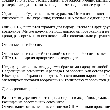
создадут почву под распад страны. Повторюсь, именно распад с
раздербанить, уничтожить народ и взять под внешнее управлен
Украинцы, не будьте наивными дураками. Никто из вас восточ
уничтожены. Вы (украинцы) нужны США только с одной целью –
Они (США) пытаются стравить два народа, чтобы мы друг друг
возможное. Мы же должны не поддаваться на провокации и не 
крови, рассорить на много поколений и окончательно разрушит
Ответные шаги России.
Ответные шаги на такой сценарий со стороны России – отдельн
США), то иерархия приоритетов следующая:
Недопущение войны между двумя братскими народами любой це
Недопущение демонтажа и распада Новороссии, как остова рус
Ювелирная нейтрализация хунты без втягивания народа в вой
заблокирует поставки вооружения и тренировку террористов д
Долгосрочные цели:
Развитие внутреннего потенциала страны в аварийном режиме
Расширение собственных союзников.
Отмежевание от нынешних союзников США. Финансирование оп