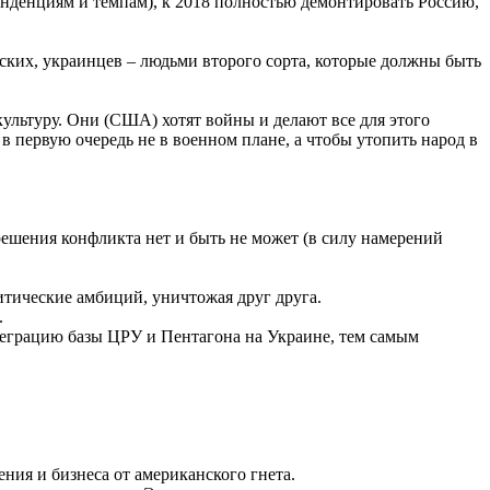
тенденциям и темпам), к 2018 полностью демонтировать Россию,
ских, украинцев – людьми второго сорта, которые должны быть
ультуру. Они (США) хотят войны и делают все для этого
 первую очередь не в военном плане, а чтобы утопить народ в
 решения конфликта нет и быть не может (в силу намерений
тические амбиций, уничтожая друг друга.
.
теграцию базы ЦРУ и Пентагона на Украине, тем самым
я и бизнеса от американского гнета.