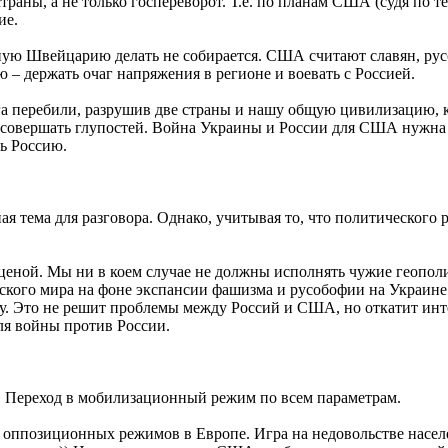
траны, а не только госпереворот. Т.е. по планам США (судя по 
ие.
ную Швейцарию делать не собирается. США считают славян, рус
 держать очаг напряжения в регионе и воевать с Россией.
а перебили, разрушив две страны и нашу общую цивилизацию, к
совершать глупостей. Война Украины и России для США нужна в
ь Россию.
ая тема для разговора. Однако, учитывая то, что политического
ной. Мы ни в коем случае не должны исполнять чужие геополи
ского мира на фоне экспансии фашизма и русобофии на Украине
ну. Это не решит проблемы между Россий и США, но откатит ин
ля войны против России.
. Переход в мобилизационный режим по всем параметрам.
позиционных режимов в Европе. Игра на недовольстве населени