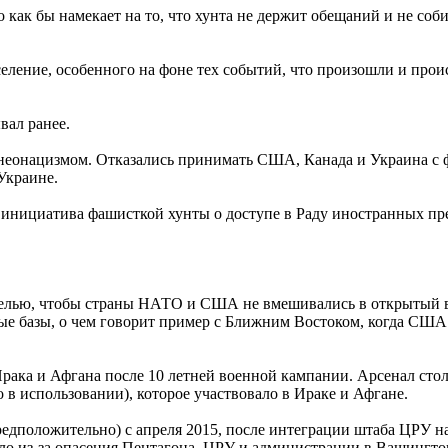
то как бы намекает на то, что хунта не держит обещаний и не со
еление, особенного на фоне тех событий, что произошли и прои
вал ранее.
еонацизмом. Отказались принимать США, Канада и Украина с фо
Украине.
 инициатива фашисткой хунты о доступе в Раду иностранных пр
с целью, чтобы страны НАТО и США не вмешивались в открытый 
ые базы, о чем говорит пример с Ближним Востоком, когда США 
ака и Афгана после 10 летней военной кампании. Арсенал столь
в использовании), которое участвовало в Ираке и Афгане.
предположительно) с апреля 2015, после интеграции штаба ЦРУ 
ло из-за опасения Пентагона, ЦРУ и администрации в Вашингто