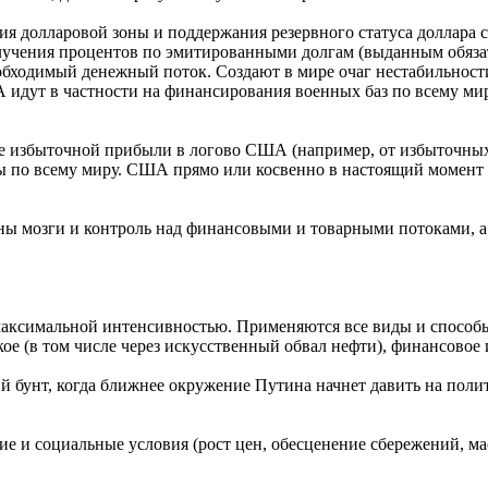
я долларовой зоны и поддержания резервного статуса доллара
олучения процентов по эмитированными долгам (выданным обя
обходимый денежный поток. Создают в мире очаг нестабильност
дут в частности на финансирования военных баз по всему миру
е избыточной прибыли в логово США (например, от избыточных 
 по всему миру. США прямо или косвенно в настоящий момент к
 мозги и контроль над финансовыми и товарными потоками, а в
максимальной интенсивностью. Применяются все виды и способ
е (в том числе через искусственный обвал нефти), финансовое 
й бунт, когда ближнее окружение Путина начнет давить на поли
ие и социальные условия (рост цен, обесценение сбережений, ма