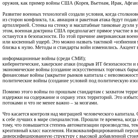
оружия, как пример войны США (Корея, Вьетнам, Ирак, Афгани
Развитие военных технологий создали условия, когда столкно
из сторон конфликта, т.к. авиация и ракетная атака будут по
артиллерией. Стенка на стенку и масштабные танковые дуэл
этом, военная доктрина США предполагает прямое участие в в
останутся в безопасности. По этой причине американская воен
или косвенный ущерб. Это можно назвать тактикой «избиения 
близка к нулю. Методы и стандарты войн изменились. Акцент 
информационные войны (среди СМИ);
кибернетические, хакерские атаки (подрыв ИТ безопасности и
экономические войны (создание искусственных торговых барь
финансовые войны (закрытие рынков капитала с невозможность
политические войны (создание условий под политическую из
Помимо этого войны по прошлым стандартам с захватом террит
издержки на содержание и охрану этих территорий. Это избы
потоками и что не менее важно – за мозгами.
Что касается контроля над миграцией человеческого капитала.
к себе лучших в мире специалистов. Прошли те времена, когд
тому, что повышается степень автоматизации производства, те
креативный класс населения. Низкоквалифицированный персона
диверсифицированную структуру с высокой добавленной стоимо