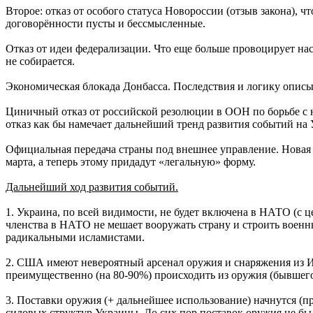
Второе: отказ от особого статуса Новороссии (отзыв закона), ч
договорённости пусты и бессмысленные.
Отказ от идеи федерализации. Что еще больше провоцирует нас
не собирается.
Экономическая блокада Донбасса. Последствия и логику описы
Циничный отказ от российской резолюции в ООН по борьбе с н
отказ как бы намечает дальнейший тренд развития событий на 
Официальная передача страны под внешнее управление. Новая
марта, а теперь этому придадут «легальную» форму.
Дальнейший ход развития событий.
1. Украина, по всей видимости, не будет включена в НАТО (
членства в НАТО не мешает вооружать страну и строить военн
радикальными исламистами.
2. США имеют невероятный арсенал оружия и снаряжения из Ир
преимущественно (на 80-90%) происходить из оружия (бывшего 
3. Поставки оружия (+ дальнейшее использование) начнутся (
силовых структур Украины. До сих пор поставок оружия не бы