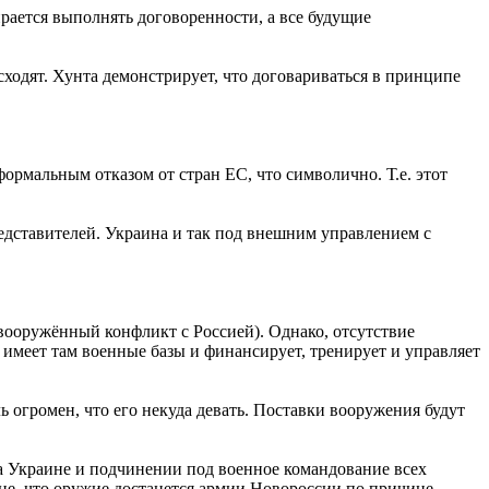
бирается выполнять договоренности, а все будущие
сходят. Хунта демонстрирует, что договариваться в принципе
рмальным отказом от стран ЕС, что символично. Т.е. этот
едставителей. Украина и так под внешним управлением с
вооружённый конфликт с Россией). Однако, отсутствие
имеет там военные базы и финансирует, тренирует и управляет
 огромен, что его некуда девать. Поставки вооружения будут
на Украине и подчинении под военное командование всех
не, что оружие достанется армии Новороссии по причине