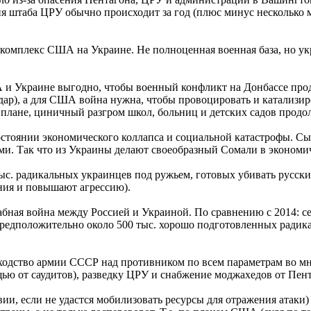
 штаба ЦРУ обычно происходит за год (плюс минус несколько мес
 комплекс США на Украине. Не полноценная военная база, но ук
А и Украине выгодно, чтобы военный конфликт на Донбассе про
удар), а для США война нужна, чтобы провоцировать и катализи
м плане, циничный разгром школ, больниц и детских садов прод
стоянии экономического коллапса и социальной катастрофы. С
и. Так что из Украины делают своеобразный Сомали в экономич
 тыс. радикальных украинцев под ружьем, готовых убивать русс
ния и повышают агрессию).
абная война между Россией и Украиной. По сравнению с 2014: с
редположительно около 500 тыс. хорошо подготовленных радик
одство армии СССР над противником по всем параметрам во мно
 от саудитов), разведку ЦРУ и снабжение моджахедов от Пент
вии, если не удастся мобилизовать ресурсы для отражения атаки