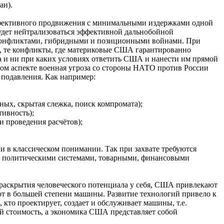
ан).
 эффективного продвижения с минимальными издержками одной
будет нейтрализоваться эффективной дальнобойной
 конфликтами, гибридными и позиционными войнами. При
ря, те конфликты, где материковые США гарантированно
гда и ни при каких условиях ответить США и нанести им прямой
том аспекте военная угроза со стороны НАТО против России
 подавления. Как например:
ых, скрытая слежка, поиск компромата);
ивность);
 проведения расчётов);
 в классическом понимании. Так при захвате требуются
ад политическими системами, товарными, финансовыми
ля раскрытия человеческого потенциала у себя, США привлекают
ют в большей степени машины. Развитие технологий привело к
кто проектирует, создает и обслуживает машины, т.е.
й стоимость, а экономика США представляет собой