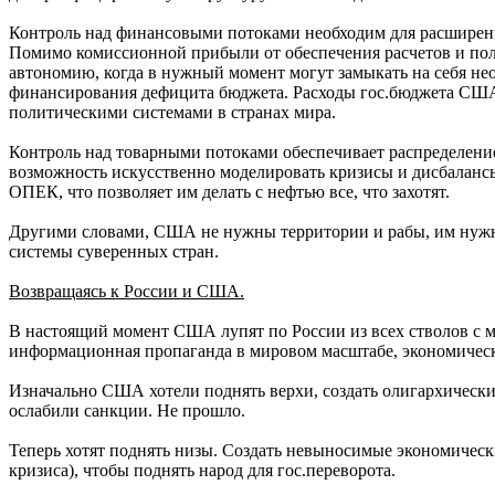
Контроль над финансовыми потоками необходим для расширени
Помимо комиссионной прибыли от обеспечения расчетов и п
автономию, когда в нужный момент могут замыкать на себя не
финансирования дефицита бюджета. Расходы гос.бюджета США и
политическими системами в странах мира.
Контроль над товарными потоками обеспечивает распределени
возможность искусственно моделировать кризисы и дисбалансы
ОПЕК, что позволяет им делать с нефтью все, что захотят.
Другими словами, США не нужны территории и рабы, им нужны
системы суверенных стран.
Возвращаясь к России и США.
В настоящий момент США лупят по России из всех стволов с 
информационная пропаганда в мировом масштабе, экономическо
Изначально США хотели поднять верхи, создать олигархически
ослабили санкции. Не прошло.
Теперь хотят поднять низы. Создать невыносимые экономическ
кризиса), чтобы поднять народ для гос.переворота.