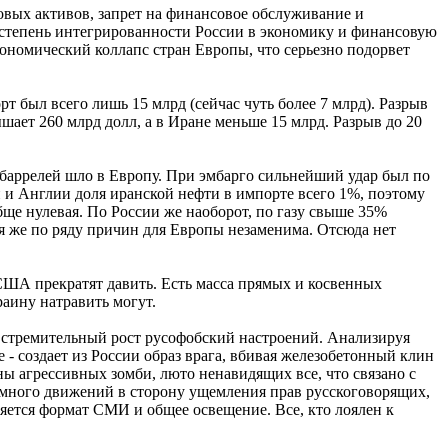
вых активов, запрет на финансовое обслуживание и
, степень интегрированности России в экономику и финансовую
кономический коллапс стран Европы, что серьезно подорвет
т был всего лишь 15 млрд (сейчас чуть более 7 млрд). Разрыв
шает 260 млрд долл, а в Иране меньше 15 млрд. Разрыв до 20
н баррелей шло в Европу. При эмбарго сильнейший удар был по
и и Англии доля иранской нефти в импорте всего 1%, поэтому
обще нулевая. По России же наоборот, по газу свыше 35%
ия же по ряду причин для Европы незаменима. Отсюда нет
о США прекратят давить. Есть масса прямых и косвенных
аину натравить могут.
о стремительный рост русофобский настроений. Анализируя
- создает из России образ врага, вбивая железобетонный клин
 агрессивных зомби, люто ненавидящих все, что связано с
о много движений в сторону ущемления прав русскоговорящих,
няется формат СМИ и общее освещение. Все, кто лоялен к