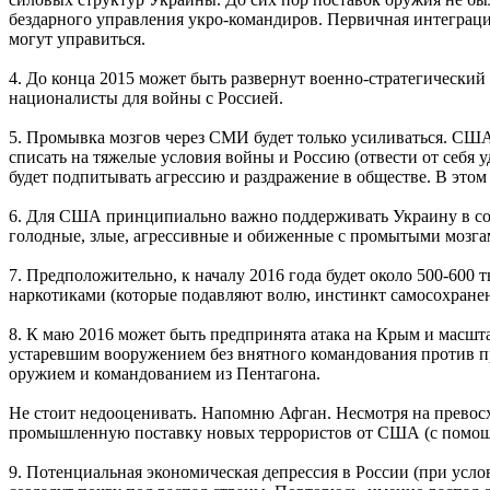
бездарного управления укро-командиров. Первичная интеграция
могут управиться.
4. До конца 2015 может быть развернут военно-стратегический
националисты для войны с Россией.
5. Промывка мозгов через СМИ будет только усиливаться. СШ
списать на тяжелые условия войны и Россию (отвести от себя 
будет подпитывать агрессию и раздражение в обществе. В это
6. Для США принципиально важно поддерживать Украину в со
голодные, злые, агрессивные и обиженные с промытыми мозгам
7. Предположительно, к началу 2016 года будет около 500-600
наркотиками (которые подавляют волю, инстинкт самосохране
8. К маю 2016 может быть предпринята атака на Крым и масшт
устаревшим вооружением без внятного командования против п
оружием и командованием из Пентагона.
Не стоит недооценивать. Напомню Афган. Несмотря на превосх
промышленную поставку новых террористов от США (с помощью
9. Потенциальная экономическая депрессия в России (при усло