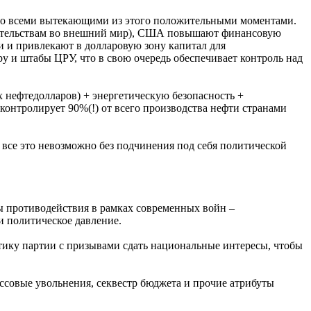
 со всеми вытекающими из этого положительными моментами.
зательствам во внешний мир), США повышают финансовую
и и привлекают в долларовую зону капитал для
 и штабы ЦРУ, что в свою очередь обеспечивает контроль над
нефтедолларов) + энергетическую безопасность +
онтролирует 90%(!) от всего производства нефти странами
се это невозможно без подчинения под себя политической
ы противодействия в рамках современных войн –
и политическое давление.
тику партии с призывами сдать национальные интересы, чтобы
ссовые увольнения, секвестр бюджета и прочие атрибуты