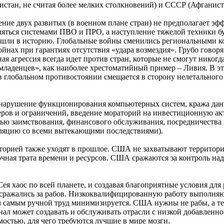
стан, не считая более мелких столкновений) и СССР (Афганист
вение двух развитых (в военном плане стран) не предполагает
давляться системами ПВО и ПРО, а наступление тяжелой техники 
и ушли в историю. Глобальные войны сменились региональными
ойнах при гарантиях отсутствия «удара возмездия». Грубо гово
ная агрессия всегда идет против стран, которые не смогут нико
младенцев», как наиболее хрестоматийный пример – Ливия. В э
в глобальном противостоянии смещается в сторону нелетального
 нарушение функционирования компьютерных систем, кража данн
еров и ограничений, введение мораторий на инвестиционную акт
ю заимствования, финансового обслуживания, посредничества и
оляцию со всеми вытекающими последствиями).
орией также уходят в прошлое. США не захватывают территории
точная трата времени и ресурсов. США сражаются за контроль н
 Сея хаос по всей планете, и создавая благоприятные условия д
а сражались за рабов. Низкоквалифицированную работу выполня
м самым ручной труд минимизируется. США нужны не рабы, а те, 
л может создавать и обслуживать отрасли с низкой добавленно
стью, для чего требуются лучшие в мире мозги.