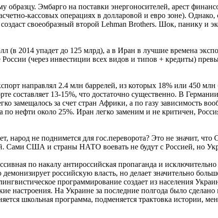
 образцу. Эмбарго на поставки энергоносителей, арест финансо
асчетно-кассовых операциях в долларовой и евро зоне). Однако
 создаст своеобразный второй Lehman Brothers. Шок, панику и э
 (в 2014 упадет до 125 млрд), а в Иран в лучшие времена экспор
 России (через инвестиции всех видов и типов + кредиты) превы
экспорт направлял 2.4 млн баррелей, из которых 18% или 450 мл
орте составляет 13-15%, что достаточно существенно. В Германи
гко замещалось за счет стран Африки, а по газу зависимость во
а по нефти около 25%. Иран легко заменим и не критичен, Росс
ет, народ не поднимется для гос.переворота? Это не значит, чт
й. Сами США и страны НАТО воевать не будут с Россией, но Укр
грессивная по накалу антироссийская пропаганда и исключительн
емонизирует российскую власть, но делает значительно больше 
нгвистическое программирование создает из населения Украины
ские настроения. На Украине за последние полгода было сделан
еняется школьная программа, подменяется трактовка истории, ме