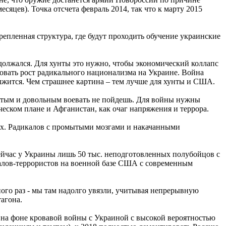
яцев). Точка отсчета февраль 2014, так что к марту 2015
репленная структура, где будут проходить обучение украинские
должался. Для хунты это нужно, чтобы экономический коллапс
ровать рост радикального национализма на Украине. Война
олжится. Чем страшнее картина – тем лучше для хунты и США.
ытым и довольным воевать не пойдешь. Для войны нужны
еском плане и Афганистан, как очаг напряжения и террора.
ких. Радикалов с промытыми мозгами и накачанными
ейчас у Украины лишь 50 тыс. неподготовленных полубойцов с
алов-террористов на военной базе США с современным
го раз - мы там надолго увязли, учитывая непрерывную
агона.
) на фоне кровавой войны с Украиной с высокой вероятностью